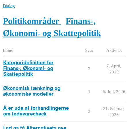
Dialog
Politikområder
Finans-,
Økonomi- og Skattepolitik
Emne
Svar
Aktivitet
Kategoridefinition for
7. April,
Finans-, Økonomi- og
2
2015
Skattepolitik
Økonomisk tænkning og
1
5. Juli, 2026
økonomiske modeller
Å er ude af forhandlingerne
21. Februar,
2
om fødevarecheck
2026
Lad os få Alternativets nye