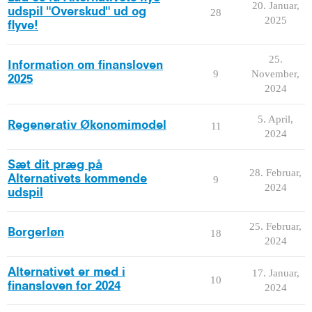
20. Januar,
udspil "Overskud" ud og
28
2025
flyve!
25.
Information om finansloven
9
November,
2025
2024
5. April,
Regenerativ Økonomimodel
11
2024
Sæt dit præg på
28. Februar,
Alternativets kommende
9
2024
udspil
25. Februar,
Borgerløn
18
2024
Alternativet er med i
17. Januar,
10
finansloven for 2024
2024