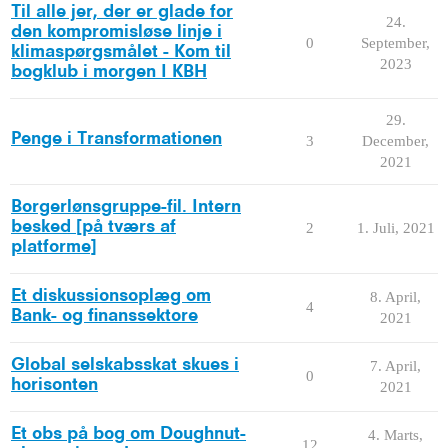
Til alle jer, der er glade for
24.
den kompromisløse linje i
0
September,
klimaspørgsmålet - Kom til
2023
bogklub i morgen I KBH
29.
Penge i Transformationen
3
December,
2021
Borgerlønsgruppe-fil. Intern
besked [på tværs af
2
1. Juli, 2021
platforme]
Et diskussionsoplæg om
8. April,
4
Bank- og finanssektore
2021
Global selskabsskat skues i
7. April,
0
horisonten
2021
Et obs på bog om Doughnut-
4. Marts,
12