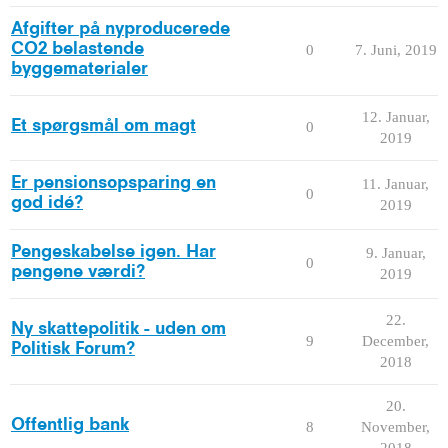
Afgifter på nyproducerede
CO2 belastende
0
7. Juni, 2019
byggematerialer
12. Januar,
Et spørgsmål om magt
0
2019
Er pensionsopsparing en
11. Januar,
0
god idé?
2019
Pengeskabelse igen. Har
9. Januar,
0
pengene værdi?
2019
22.
Ny skattepolitik - uden om
9
December,
Politisk Forum?
2018
20.
Offentlig bank
8
November,
2018