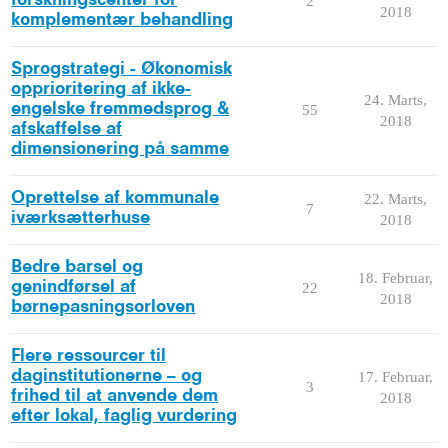
2
2018
komplementær behandling
Sprogstrategi - Økonomisk
opprioritering af ikke-
24. Marts,
engelske fremmedsprog &
55
2018
afskaffelse af
dimensionering på samme
Oprettelse af kommunale
22. Marts,
7
iværksætterhuse
2018
Bedre barsel og
18. Februar,
genindførsel af
22
2018
børnepasningsorloven
Flere ressourcer til
daginstitutionerne – og
17. Februar,
3
frihed til at anvende dem
2018
efter lokal, faglig vurdering