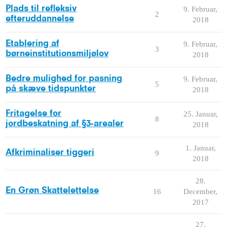
Plads til refleksiv
9. Februar,
2
efteruddannelse
2018
Etablering af
9. Februar,
3
børneinstitutionsmiljølov
2018
Bedre mulighed for pasning
9. Februar,
5
på skæve tidspunkter
2018
Fritagelse for
25. Januar,
8
jordbeskatning af §3-arealer
2018
1. Januar,
Afkriminaliser tiggeri
9
2018
28.
En Grøn Skattelettelse
16
December,
2017
27.