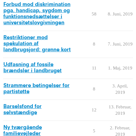
Forbud mod diskrimination
pga. handicap, sygdom og
58
8. Juni, 2019
funktionsnedsættelser i
universitetslovgivningen
Restriktioner mod
spekulation af
8
7. Juni, 2019
landbrugsjord: grønne kort
Udfasning af fossile
11
1. Maj, 2019
brændsler i landbruget
Strammere betingelser for
3. April,
8
partistøtte
2019
Barselsfond for
13. Februar,
12
selvstændige
2019
Ny tværgående
2. Februar,
5
familievejleder
2019