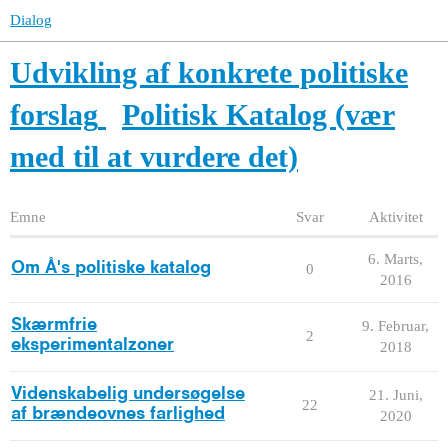
Dialog
Udvikling af konkrete politiske
forslag
Politisk Katalog (vær
med til at vurdere det)
Emne
Svar
Aktivitet
6. Marts,
Om Å's politiske katalog
0
2016
Skærmfrie
9. Februar,
2
eksperimentalzoner
2018
Videnskabelig undersøgelse
21. Juni,
22
af brændeovnes farlighed
2020