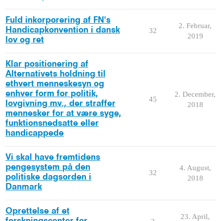
Fuld inkorporering af FN's
2. Februar,
Handicapkonvention i dansk
32
2019
lov og ret
Klar positionering af
Alternativets holdning til
ethvert menneskesyn og
enhver form for politik,
2. December,
45
lovgivning mv., der straffer
2018
mennesker for at være syge,
funktionsnedsatte eller
handicappede
Vi skal have fremtidens
pengesystem på den
4. August,
32
politiske dagsorden i
2018
Danmark
Oprettelse af et
23. April,
forskningscenter for