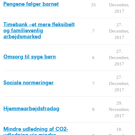
Pengene følger barnet
35
December,
2017
Timebank –et mere fleksibelt
27.
og familievenlig
7
December,
arbejdsmarked
2017
27.
Omsorg til syge børn
6
December,
2017
27.
Sociale normeringer
7
December,
2017
29.
Hjemmearbejdsfradag
8
November,
2017
Mindre udledning af CO2-
18.