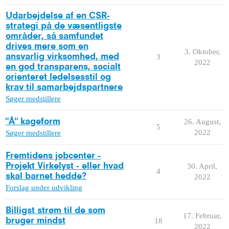
Udarbejdelse af en CSR-
strategi på de væsentligste
områder, så samfundet
drives mere som en
3. Oktober,
ansvarlig virksomhed, med
3
2022
en god transparens, socialt
orienteret ledelsesstil og
krav til samarbejdspartnere
Søger medstillere
"Å" kageform
26. August,
5
2022
Søger medstillere
Fremtidens jobcenter -
Projekt Virkelyst - eller hvad
30. April,
4
skal barnet hedde?
2022
Forslag under udvikling
Billigst strøm til de som
17. Februar,
bruger mindst
18
2022