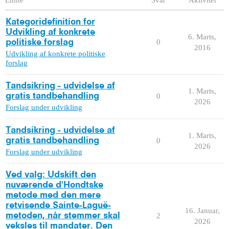
Kategoridefinition for
Udvikling af konkrete
6. Marts,
0
politiske forslag
2016
Udvikling af konkrete politiske
forslag
Tandsikring - udvidelse af
1. Marts,
gratis tandbehandling
0
2026
Forslag under udvikling
Tandsikring - udvidelse af
1. Marts,
gratis tandbehandling
0
2026
Forslag under udvikling
Ved valg: Udskift den
nuværende d'Hondtske
metode med den mere
retvisende Sainte-Laguë-
16. Januar,
metoden, når stemmer skal
2
2026
veksles til mandater. Den