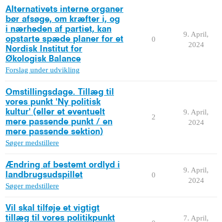
Alternativets interne organer
bør afsøge, om kræfter i, og
i nærheden af partiet, kan
9. April,
opstarte spæde planer for et
0
2024
Nordisk Institut for
Økologisk Balance
Forslag under udvikling
Omstillingsdage. Tillæg til
vores punkt 'Ny politisk
kultur' (eller et eventuelt
9. April,
2
mere passende punkt / en
2024
mere passende sektion)
Søger medstillere
Ændring af bestemt ordlyd i
9. April,
landbrugsudspillet
0
2024
Søger medstillere
Vil skal tilføje et vigtigt
tillæg til vores politikpunkt
7. April,