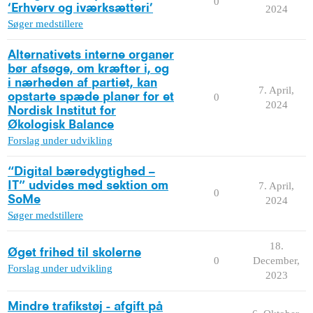
0
‘Erhverv og iværksætteri’
2024
Søger medstillere
Alternativets interne organer
bør afsøge, om kræfter i, og
i nærheden af partiet, kan
7. April,
opstarte spæde planer for et
0
2024
Nordisk Institut for
Økologisk Balance
Forslag under udvikling
“Digital bæredygtighed –
IT” udvides med sektion om
7. April,
0
SoMe
2024
Søger medstillere
18.
Øget frihed til skolerne
0
December,
Forslag under udvikling
2023
Mindre trafikstøj - afgift på