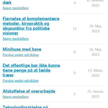
6. Oktober,
dæk
4
2023
Søger medstillere
Fjernelse af komplementære
metoder, kiropraktik og
19. Maj,
akupunktur fra politiske
12
2023
visioner
Søger medstillere
Minihuse med have
16. Maj,
0
2023
Forslag under udvikling
Det offentlige bør ikke kunne
tjene penge på at fælde
13. Marts,
9
træer
2023
Forslag under udvikling
Afskaffelse af overarbejde
15. Januar,
2
2023
Søger medstillere
Teknologiforståelse på