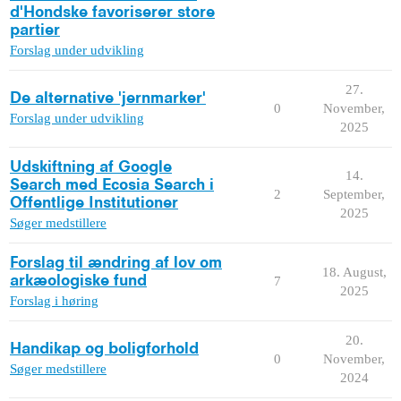
d'Hondske favoriserer store
partier
Forslag under udvikling
27.
De alternative 'jernmarker'
0
November,
Forslag under udvikling
2025
Udskiftning af Google
14.
Search med Ecosia Search i
2
September,
Offentlige Institutioner
2025
Søger medstillere
Forslag til ændring af lov om
18. August,
arkæologiske fund
7
2025
Forslag i høring
20.
Handikap og boligforhold
0
November,
Søger medstillere
2024