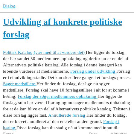
Dialog
Udvikling af konkrete politiske
forslag
Politisk Katalog (vær med til at vurdere det)
Her ligger de forslag,
der har samlet 50 medlemmers opbakning og derfor nu er en del af
Alternativets politiske katalog. Alle forslag i denne kategori kan
løbende vurderes af medlemmerne.
Forslag under udvikling
Forslag
er i et udviklingsstadie. Det kan sker flere gange i et forslags proces.
Søger medstillere
Her finder du forslag, der lige nu søger
medstillere. Forslag skal have 10 forslagsstillere i alt for at komme i
høring.
Forslag der søger medlemmers opbakning
Her ligger de
forslag, som har været i høring og nu søger medlemmers opbakning
for at de kan blive en del af Alternativets politiske katalog. Teksten i
disse forslag ligger fast.
Annullerede forslag
Her finder du forslag,
der er blevet annulleret af den ene eller anden grund.
Forslag i
høring
Disse forslag kan du stadig nå at komme med input til.
Emne
Svar
Aktivitet