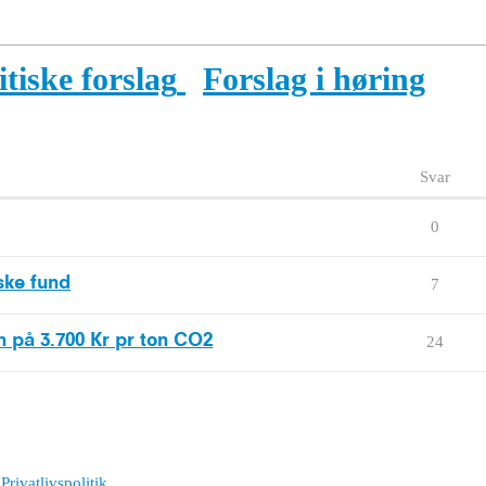
tiske forslag
Forslag i høring
Svar
0
ske fund
7
n på 3.700 Kr pr ton CO2
24
Privatlivspolitik