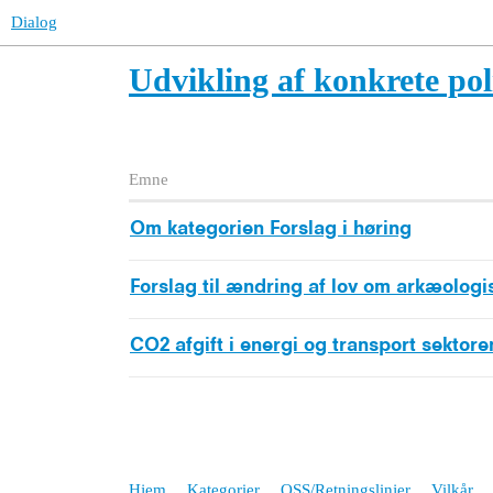
Dialog
Udvikling af konkrete poli
Emne
Om kategorien Forslag i høring
Forslag til ændring af lov om arkæologi
CO2 afgift i energi og transport sektore
Hjem
Kategorier
OSS/Retningslinjer
Vilkår