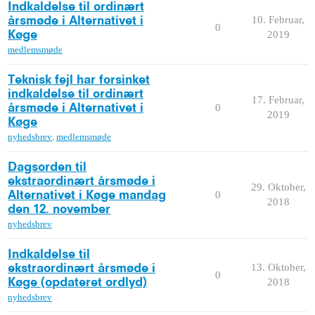
Indkaldelse til ordinært
10. Februar,
årsmøde i Alternativet i
0
2019
Køge
medlemsmøde
Teknisk fejl har forsinket
indkaldelse til ordinært
17. Februar,
0
årsmøde i Alternativet i
2019
Køge
nyhedsbrev
,
medlemsmøde
Dagsorden til
ekstraordinært årsmøde i
29. Oktober,
0
Alternativet i Køge mandag
2018
den 12. november
nyhedsbrev
Indkaldelse til
13. Oktober,
ekstraordinært årsmøde i
0
2018
Køge (opdateret ordlyd)
nyhedsbrev