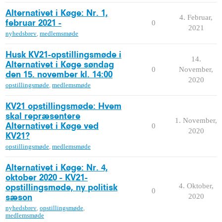
Alternativet i Køge: Nr. 1,
4. Februar,
0
februar 2021 -
2021
nyhedsbrev
,
medlemsmøde
Husk KV21-opstillingsmøde i
14.
Alternativet i Køge søndag
0
November,
den 15. november kl. 14:00
2020
opstillingsmøde
,
medlemsmøde
KV21 opstillingsmøde: Hvem
skal repræsentere
1. November,
0
Alternativet i Køge ved
2020
KV21?
opstillingsmøde
,
medlemsmøde
Alternativet i Køge: Nr. 4,
oktober 2020 - KV21-
4. Oktober,
opstillingsmøde, ny politisk
0
2020
sæson
nyhedsbrev
,
opstillingsmøde
,
medlemsmøde