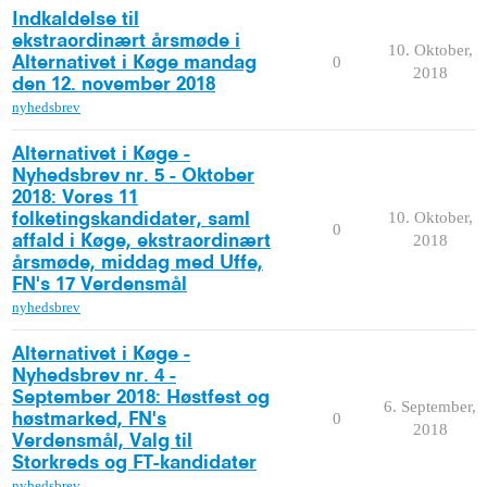
Indkaldelse til
ekstraordinært årsmøde i
10. Oktober,
0
Alternativet i Køge mandag
2018
den 12. november 2018
nyhedsbrev
Alternativet i Køge -
Nyhedsbrev nr. 5 - Oktober
2018: Vores 11
10. Oktober,
folketingskandidater, saml
0
2018
affald i Køge, ekstraordinært
årsmøde, middag med Uffe,
FN's 17 Verdensmål
nyhedsbrev
Alternativet i Køge -
Nyhedsbrev nr. 4 -
September 2018: Høstfest og
6. September,
0
høstmarked, FN's
2018
Verdensmål, Valg til
Storkreds og FT-kandidater
nyhedsbrev