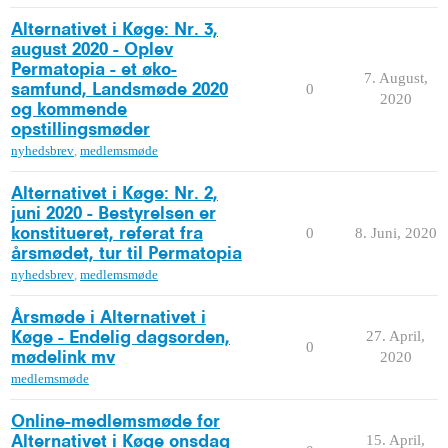
Alternativet i Køge: Nr. 3,
august 2020 - Oplev
Permatopia - et øko-
7. August,
0
samfund, Landsmøde 2020
2020
og kommende
opstillingsmøder
nyhedsbrev
,
medlemsmøde
Alternativet i Køge: Nr. 2,
juni 2020 - Bestyrelsen er
0
8. Juni, 2020
konstitueret, referat fra
årsmødet, tur til Permatopia
nyhedsbrev
,
medlemsmøde
Årsmøde i Alternativet i
27. April,
Køge - Endelig dagsorden,
0
2020
mødelink mv
medlemsmøde
Online-medlemsmøde for
15. April,
Alternativet i Køge onsdag