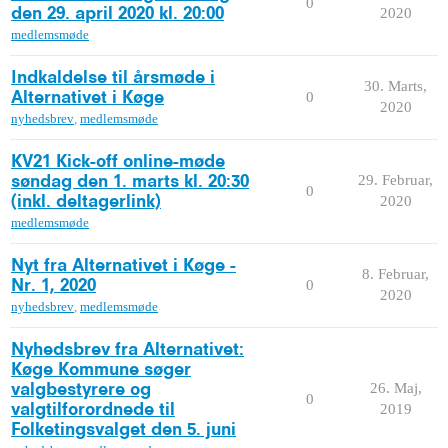
0
2020
den 29. april 2020 kl. 20:00
medlemsmøde
Indkaldelse til årsmøde i
30. Marts,
0
Alternativet i Køge
2020
nyhedsbrev
,
medlemsmøde
KV21 Kick-off online-møde
29. Februar,
søndag den 1. marts kl. 20:30
0
2020
(inkl. deltagerlink)
medlemsmøde
Nyt fra Alternativet i Køge -
8. Februar,
0
Nr. 1, 2020
2020
nyhedsbrev
,
medlemsmøde
Nyhedsbrev fra Alternativet:
Køge Kommune søger
26. Maj,
valgbestyrere og
0
2019
valgtilforordnede til
Folketingsvalget den 5. juni