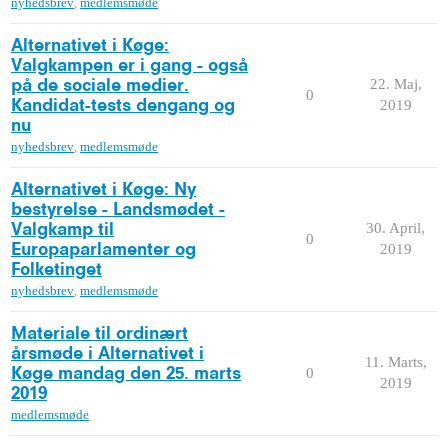
nyhedsbrev
,
medlemsmøde
Alternativet i Køge:
Valgkampen er i gang - også
22. Maj,
på de sociale medier.
0
2019
Kandidat-tests dengang og
nu
nyhedsbrev
,
medlemsmøde
Alternativet i Køge: Ny
bestyrelse - Landsmødet -
30. April,
Valgkamp til
0
2019
Europaparlamenter og
Folketinget
nyhedsbrev
,
medlemsmøde
Materiale til ordinært
årsmøde i Alternativet i
11. Marts,
0
Køge mandag den 25. marts
2019
2019
medlemsmøde