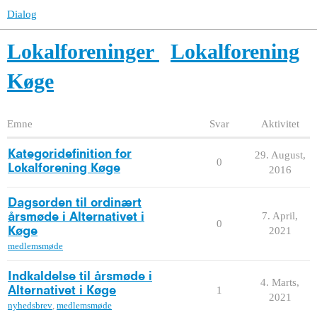
Dialog
Lokalforeninger
Lokalforening
Køge
Emne
Svar
Aktivitet
Kategoridefinition for
29. August,
0
Lokalforening Køge
2016
Dagsorden til ordinært
7. April,
årsmøde i Alternativet i
0
2021
Køge
medlemsmøde
Indkaldelse til årsmøde i
4. Marts,
1
Alternativet i Køge
2021
nyhedsbrev
,
medlemsmøde