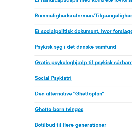
Et handicapudspil med konkrete lovfors
Rummelighedsreformen/Tilgængelighe
Et socialpolitisk dokument, hvor forslag
Psykisk syg i det danske samfund
Gratis psykologhjælp til psykisk sårbar
Social Psykiatri
Den alternative "Ghettoplan"
Ghetto-børn tvinges
Botilbud til flere generationer