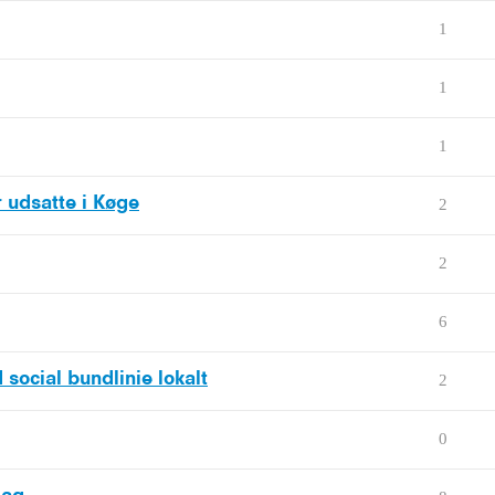
1
1
1
or udsatte i Køge
2
2
6
social bundlinie lokalt
2
0