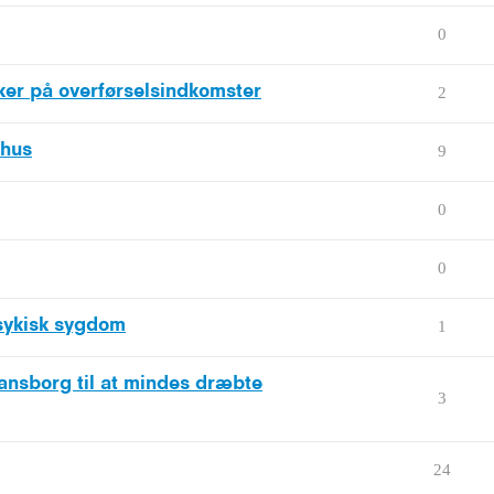
0
ker på overførselsindkomster
2
rhus
9
0
0
sykisk sygdom
1
ansborg til at mindes dræbte
3
24