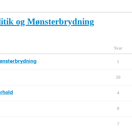
litik og Mønsterbrydning
Svar
 Mønsterbrydning
1
20
orhold
4
0
7