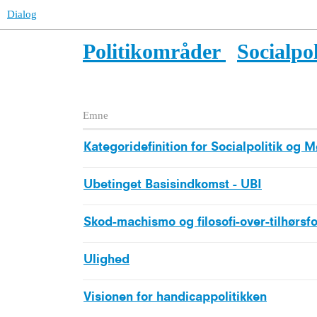
Dialog
Politikområder
Socialpo
Emne
Kategoridefinition for Socialpolitik og
Ubetinget Basisindkomst - UBI
Skod-machismo og filosofi-over-tilhørsf
Ulighed
Visionen for handicappolitikken