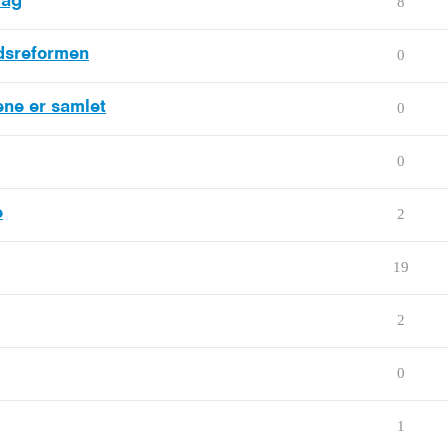
lag
8
dsreformen
0
ene er samlet
0
0
e
2
19
2
0
1