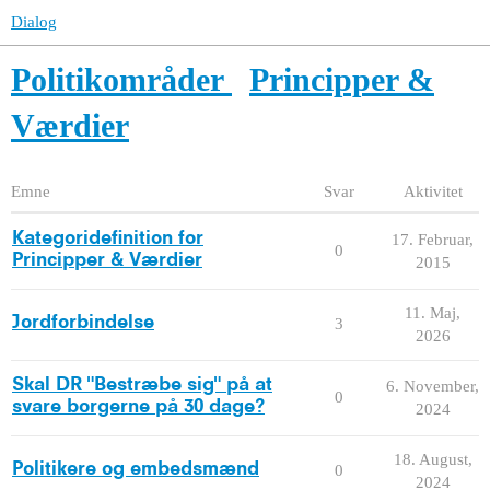
Dialog
Politikområder
Principper &
Værdier
Emne
Svar
Aktivitet
Kategoridefinition for
17. Februar,
0
Principper & Værdier
2015
11. Maj,
Jordforbindelse
3
2026
Skal DR "Bestræbe sig" på at
6. November,
0
svare borgerne på 30 dage?
2024
18. August,
Politikere og embedsmænd
0
2024