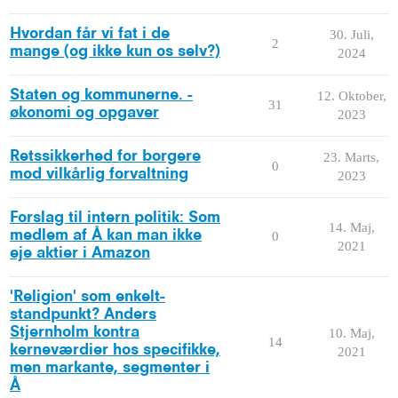
Hvordan får vi fat i de
30. Juli,
2
mange (og ikke kun os selv?)
2024
Staten og kommunerne. -
12. Oktober,
31
økonomi og opgaver
2023
Retssikkerhed for borgere
23. Marts,
0
mod vilkårlig forvaltning
2023
Forslag til intern politik: Som
14. Maj,
medlem af Å kan man ikke
0
2021
eje aktier i Amazon
'Religion' som enkelt-
standpunkt? Anders
Stjernholm kontra
10. Maj,
14
kerneværdier hos specifikke,
2021
men markante, segmenter i
Å