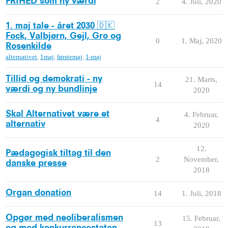
FRIHED som ny værdi
2
4. Juli, 2020
1. maj tale - året 2030 🇩🇰
Fock, Valbjørn, Gejl, Gro og
0
1. Maj, 2020
Rosenkilde
alternativet
,
1maj
,
førstemaj
,
1-maj
Tillid og demokrati - ny
21. Marts,
14
værdi og ny bundlinje
2020
Skal Alternativet være et
4. Februar,
4
alternativ
2020
12.
Pædagogisk tiltag til den
2
November,
danske presse
2018
Organ donation
14
1. Juli, 2018
Opgør med neoliberalismen
15. Februar,
13
og med konkurrencestaten