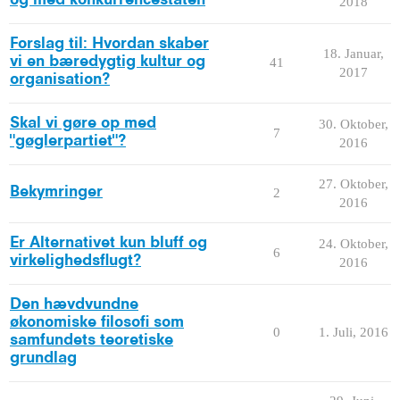
2018
Forslag til: Hvordan skaber
18. Januar,
vi en bæredygtig kultur og
41
2017
organisation?
Skal vi gøre op med
30. Oktober,
7
"gøglerpartiet"?
2016
27. Oktober,
Bekymringer
2
2016
Er Alternativet kun bluff og
24. Oktober,
6
virkelighedsflugt?
2016
Den hævdvundne
økonomiske filosofi som
0
1. Juli, 2016
samfundets teoretiske
grundlag