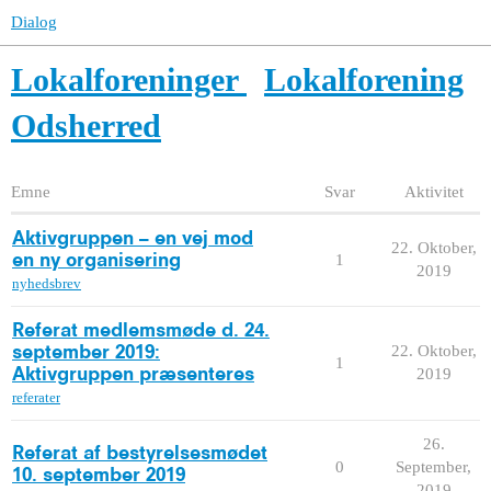
Dialog
Lokalforeninger
Lokalforening
Odsherred
Emne
Svar
Aktivitet
Aktivgruppen – en vej mod
22. Oktober,
1
en ny organisering
2019
nyhedsbrev
Referat medlemsmøde d. 24.
22. Oktober,
september 2019:
1
2019
Aktivgruppen præsenteres
referater
26.
Referat af bestyrelsesmødet
0
September,
10. september 2019
2019