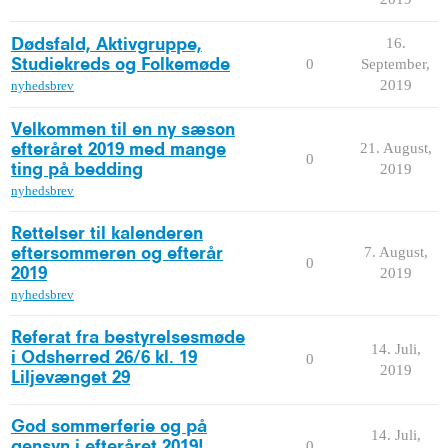
16.
Dødsfald, Aktivgruppe,
0
September,
Studiekreds og Folkemøde
2019
nyhedsbrev
Velkommen til en ny sæson
21. August,
efteråret 2019 med mange
0
2019
ting på bedding
nyhedsbrev
Rettelser til kalenderen
7. August,
eftersommeren og efterår
0
2019
2019
nyhedsbrev
Referat fra bestyrelsesmøde
14. Juli,
i Odsherred 26/6 kl. 19
0
2019
Liljevænget 29
God sommerferie og på
14. Juli,
0
gensyn i efteråret 2019!