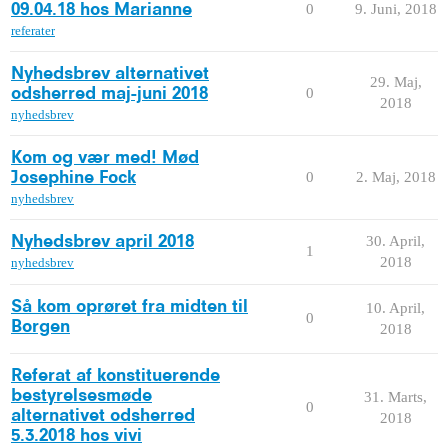
0
9. Juni, 2018
09.04.18 hos Marianne
referater
Nyhedsbrev alternativet
29. Maj,
0
odsherred maj-juni 2018
2018
nyhedsbrev
Kom og vær med! Mød
0
2. Maj, 2018
Josephine Fock
nyhedsbrev
30. April,
Nyhedsbrev april 2018
1
2018
nyhedsbrev
Så kom oprøret fra midten til
10. April,
0
Borgen
2018
Referat af konstituerende
bestyrelsesmøde
31. Marts,
0
alternativet odsherred
2018
5.3.2018 hos vivi