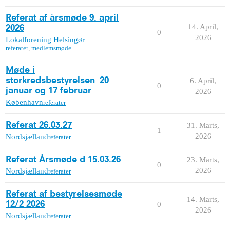
Referat af årsmøde 9. april
14. April,
2026
0
2026
Lokalforening Helsingør
referater
,
medlemsmøde
Møde i
storkredsbestyrelsen_20
6. April,
0
januar og 17 februar
2026
København
referater
Referat 26.03.27
31. Marts,
1
2026
Nordsjælland
referater
Referat Årsmøde d 15.03.26
23. Marts,
0
2026
Nordsjælland
referater
Referat af bestyrelsesmøde
14. Marts,
12/2 2026
0
2026
Nordsjælland
referater