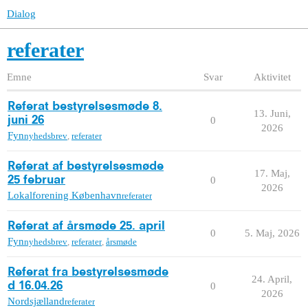
Dialog
referater
Emne
Svar
Aktivitet
Referat bestyrelsesmøde 8.
13. Juni,
juni 26
0
2026
Fyn
nyhedsbrev
,
referater
Referat af bestyrelsesmøde
17. Maj,
25 februar
0
2026
Lokalforening København
referater
Referat af årsmøde 25. april
0
5. Maj, 2026
Fyn
nyhedsbrev
,
referater
,
årsmøde
Referat fra bestyrelsesmøde
24. April,
d 16.04.26
0
2026
Nordsjælland
referater