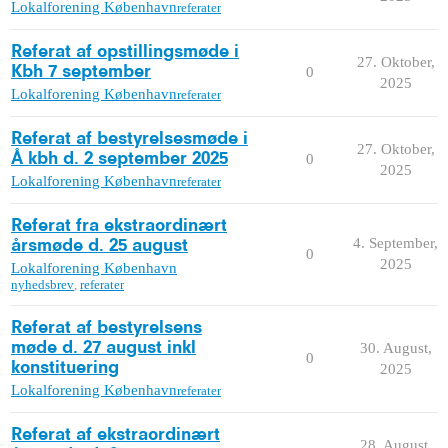
Lokalforening København
referater
Referat af opstillingsmøde i
27. Oktober,
Kbh 7 september
0
2025
Lokalforening København
referater
Referat af bestyrelsesmøde i
27. Oktober,
Å kbh d. 2 september 2025
0
2025
Lokalforening København
referater
Referat fra ekstraordinært
4. September,
årsmøde d. 25 august
0
2025
Lokalforening København
nyhedsbrev
,
referater
Referat af bestyrelsens
møde d. 27 august inkl
30. August,
0
konstituering
2025
Lokalforening København
referater
Referat af ekstraordinært
28. August,