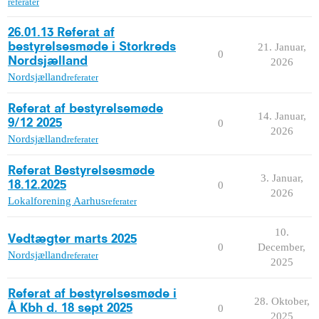
referater
26.01.13 Referat af
bestyrelsesmøde i Storkreds
21. Januar,
0
Nordsjælland
2026
Nordsjælland
referater
Referat af bestyrelsemøde
14. Januar,
9/12 2025
0
2026
Nordsjælland
referater
Referat Bestyrelsesmøde
3. Januar,
18.12.2025
0
2026
Lokalforening Aarhus
referater
10.
Vedtægter marts 2025
0
December,
Nordsjælland
referater
2025
Referat af bestyrelsesmøde i
28. Oktober,
Å Kbh d. 18 sept 2025
0
2025