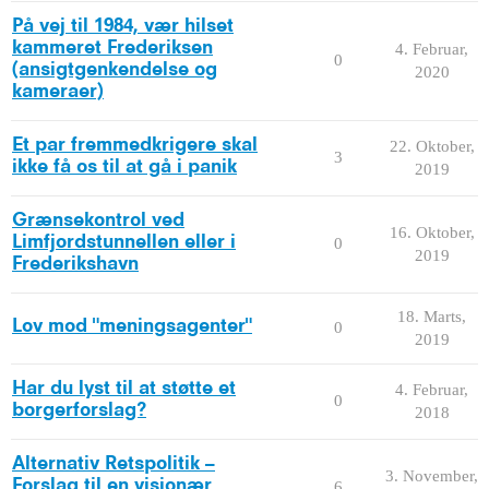
På vej til 1984, vær hilset
kammeret Frederiksen
4. Februar,
0
(ansigtgenkendelse og
2020
kameraer)
Et par fremmedkrigere skal
22. Oktober,
3
ikke få os til at gå i panik
2019
Grænsekontrol ved
16. Oktober,
Limfjordstunnellen eller i
0
2019
Frederikshavn
18. Marts,
Lov mod "meningsagenter"
0
2019
Har du lyst til at støtte et
4. Februar,
0
borgerforslag?
2018
Alternativ Retspolitik –
3. November,
Forslag til en visionær
6