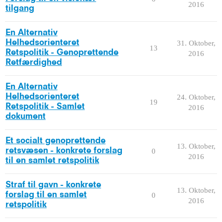
2016
tilgang
En Alternativ
Helhedsorienteret
31. Oktober,
13
Retspolitik - Genoprettende
2016
Retfærdighed
En Alternativ
Helhedsorienteret
24. Oktober,
19
Retspolitik - Samlet
2016
dokument
Et socialt genoprettende
13. Oktober,
retsvæsen - konkrete forslag
0
2016
til en samlet retspolitik
Straf til gavn - konkrete
13. Oktober,
forslag til en samlet
0
2016
retspolitik