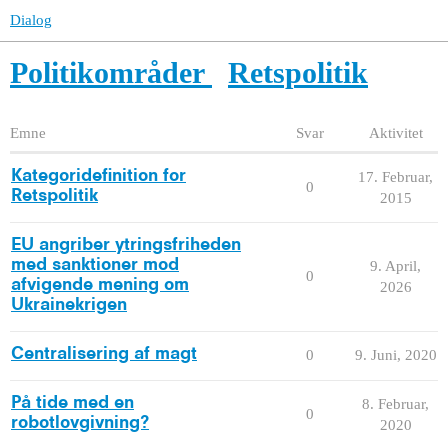
Dialog
Politikområder
Retspolitik
Emne
Svar
Aktivitet
Kategoridefinition for
17. Februar,
0
Retspolitik
2015
EU angriber ytringsfriheden
med sanktioner mod
9. April,
0
afvigende mening om
2026
Ukrainekrigen
Centralisering af magt
0
9. Juni, 2020
På tide med en
8. Februar,
0
robotlovgivning?
2020