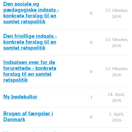
Den sociale og
pædagogiske indsats -
13. Oktober,
0
konkrete forslag til en
2016
samlet retspolitik
Den frivillige indsats -
13. Oktober,
konkrete forslag til en
0
2016
samlet retspolitik
Indsatsen over for de
forurettede - konkrete
13. Oktober,
0
forslag til en samlet
2016
retspolitik
24. April,
Ny bødekultur
1
2016
Brugen af fængsler i
2. April,
0
Danmark
2016