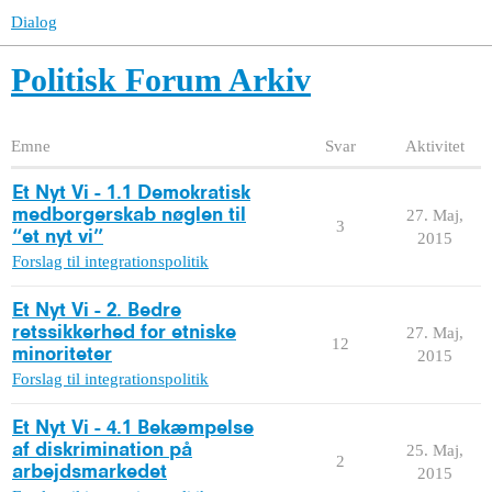
Dialog
Politisk Forum Arkiv
Emne
Svar
Aktivitet
Et Nyt Vi - 1.1 Demokratisk
medborgerskab nøglen til
27. Maj,
3
“et nyt vi”
2015
Forslag til integrationspolitik
Et Nyt Vi - 2. Bedre
retssikkerhed for etniske
27. Maj,
12
minoriteter
2015
Forslag til integrationspolitik
Et Nyt Vi - 4.1 Bekæmpelse
af diskrimination på
25. Maj,
2
arbejdsmarkedet
2015