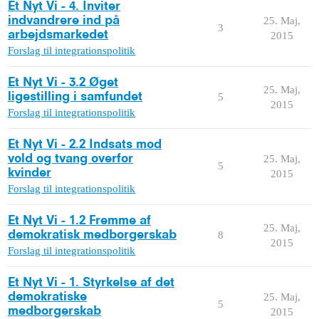
Et Nyt Vi - 4. Inviter
indvandrere ind på
25. Maj,
3
arbejdsmarkedet
2015
Forslag til integrationspolitik
Et Nyt Vi - 3.2 Øget
25. Maj,
ligestilling i samfundet
5
2015
Forslag til integrationspolitik
Et Nyt Vi - 2.2 Indsats mod
vold og tvang overfor
25. Maj,
5
kvinder
2015
Forslag til integrationspolitik
Et Nyt Vi - 1.2 Fremme af
25. Maj,
demokratisk medborgerskab
8
2015
Forslag til integrationspolitik
Et Nyt Vi - 1. Styrkelse af det
demokratiske
25. Maj,
5
medborgerskab
2015