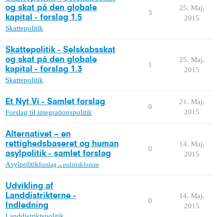
og skat på den globale
25. Maj,
3
kapital - forslag 1.5
2015
Skattepolitik
Skattepolitik - Selskabsskat
og skat på den globale
25. Maj,
1
kapital - forslag 1.3
2015
Skattepolitik
Et Nyt Vi - Samlet forslag
21. Maj,
0
2015
Forslag til integrationspolitik
Alternativet – en
rettighedsbaseret og human
14. Maj,
0
asylpolitik - samlet forslag
2015
Asylpolitik
forslag→politiskforum
Udvikling af
Landdistrikterne -
14. Maj,
0
Indledning
2015
Landdistriktspolitik