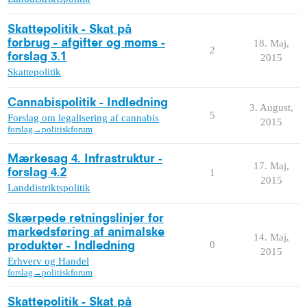
Skattepolitik - Skat på
forbrug - afgifter og moms -
18. Maj,
2
forslag 3.1
2015
Skattepolitik
Cannabispolitik - Indledning
3. August,
5
Forslag om legalisering af cannabis
2015
forslag→politiskforum
Mærkesag 4. Infrastruktur -
17. Maj,
forslag 4.2
1
2015
Landdistriktspolitik
Skærpede retningslinjer for
markedsføring af animalske
14. Maj,
0
produkter - Indledning
2015
Erhverv og Handel
forslag→politiskforum
Skattepolitik - Skat på