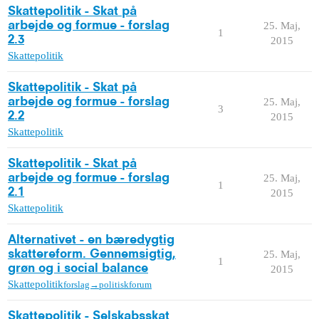
Skattepolitik - Skat på
arbejde og formue - forslag
25. Maj,
1
2.3
2015
Skattepolitik
Skattepolitik - Skat på
arbejde og formue - forslag
25. Maj,
3
2.2
2015
Skattepolitik
Skattepolitik - Skat på
arbejde og formue - forslag
25. Maj,
1
2.1
2015
Skattepolitik
Alternativet - en bæredygtig
skattereform. Gennemsigtig,
25. Maj,
1
grøn og i social balance
2015
Skattepolitik
forslag→politiskforum
Skattepolitik - Selskabsskat