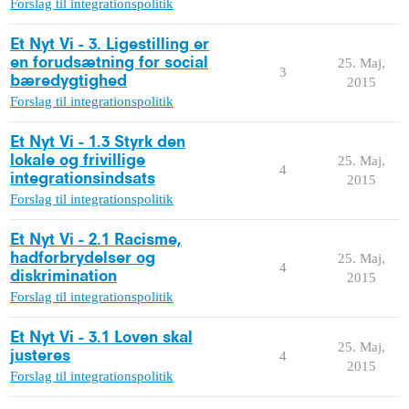
Forslag til integrationspolitik
Et Nyt Vi - 3. Ligestilling er
en forudsætning for social
25. Maj,
3
bæredygtighed
2015
Forslag til integrationspolitik
Et Nyt Vi - 1.3 Styrk den
lokale og frivillige
25. Maj,
4
integrationsindsats
2015
Forslag til integrationspolitik
Et Nyt Vi - 2.1 Racisme,
hadforbrydelser og
25. Maj,
4
diskrimination
2015
Forslag til integrationspolitik
Et Nyt Vi - 3.1 Loven skal
25. Maj,
justeres
4
2015
Forslag til integrationspolitik