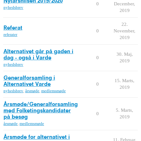
Nytårshilsen 2019/2020
0
December,
nyhedsbrev
2019
22.
Referat
0
November,
referater
2019
Alternativet går på gaden i
30. Maj,
0
dag - også i Varde
2019
nyhedsbrev
Generalforsamling i
15. Marts,
0
Alternativet Varde
2019
nyhedsbrev
,
årsmøde
,
medlemsmøde
Årsmøde/Generalforsamling
5. Marts,
med Folketingskandidater
0
2019
på besøg
årsmøde
,
medlemsmøde
Årsmøde for alternativet i
11. Februar,