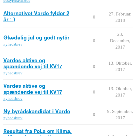
bestyrelsesmøde
Alternativet Varde fylder 2
27. Februar,
0
år :-)
2018
23.
Glædelig jul og godt nytår
0
December,
nyhedsbrev
2017
Vardes aktive og
13. Oktober,
0
spændende vej til KV17
2017
nyhedsbrev
Vardes aktive og
13. Oktober,
0
spændende vej til KV17
2017
nyhedsbrev
9. September,
Ny byrådskandidat i Varde
0
2017
nyhedsbrev
Resultat fra PoLa om Klima,