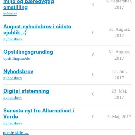
6. September,
miljø og bæredygtig
4
2017
omstilling
referater
August-nyhedsbrev i sidste
31. August,
0
øjeblik ;-)
2017
nyhedsbrev
31. August,
Opstillingsgrundlag
0
2017
opstillingsmøde
13. Juli,
Nyhedsbrev
0
2017
nyhedsbrev
23. Maj,
Digital afstemning
0
2017
nyhedsbrev
Seneste nyt fra Alternativet i
0
3. Maj, 2017
Varde
nyhedsbrev
næste side →