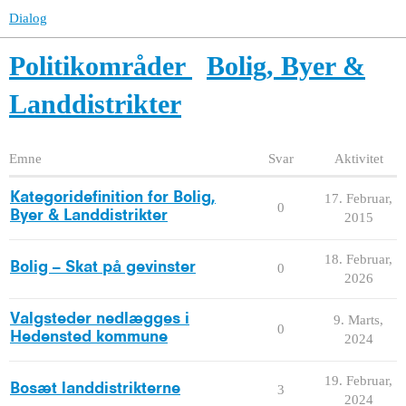
Dialog
Politikområder
Bolig, Byer &
Landdistrikter
Emne
Svar
Aktivitet
Kategoridefinition for Bolig,
17. Februar,
0
Byer & Landdistrikter
2015
18. Februar,
Bolig – Skat på gevinster
0
2026
Valgsteder nedlægges i
9. Marts,
0
Hedensted kommune
2024
19. Februar,
Bosæt landdistrikterne
3
2024