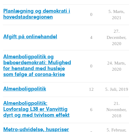
Planlægning og demokrati i
5. Marts,
0
hovedstadsregionen
2021
27.
Afgift på onlinehandel
4
December,
2020
Almenboligpolitik og
beboerdemokrati: Mulighed
24. Marts,
0
for henstand med husleje
2020
som følge af corona-krise
Almenboligpolitik
12
5. Juli, 2019
Almenboligpolitik:
21.
Lovforslag L38 er Vanvittig
6
November,
dyrt og med tvivlsom effekt
2018
Metro-udvidelse, huspriser
5. Februar,