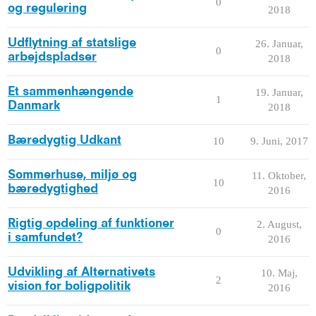
0
og regulering
2018
Udflytning af statslige
26. Januar,
0
arbejdspladser
2018
Et sammenhængende
19. Januar,
1
Danmark
2018
Bæredygtig Udkant
10
9. Juni, 2017
Sommerhuse, miljø og
11. Oktober,
10
bæredygtighed
2016
Rigtig opdeling af funktioner
2. August,
0
i samfundet?
2016
Udvikling af Alternativets
10. Maj,
2
vision for boligpolitik
2016