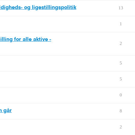
digheds- og ligestillingspolitik
13
1
ling for alle aktive -
2
5
5
0
n går
8
2