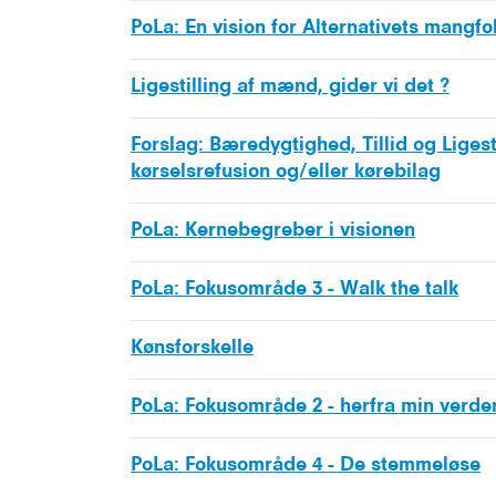
PoLa: En vision for Alternativets mangfol
Ligestilling af mænd, gider vi det ?
Forslag: Bæredygtighed, Tillid og Ligestil
kørselsrefusion og/eller kørebilag
PoLa: Kernebegreber i visionen
PoLa: Fokusområde 3 - Walk the talk
Kønsforskelle
PoLa: Fokusområde 2 - herfra min verde
PoLa: Fokusområde 4 - De stemmeløse