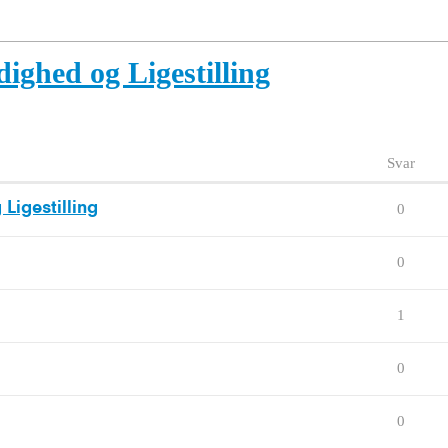
ighed og Ligestilling
Svar
Ligestilling
0
0
1
0
0