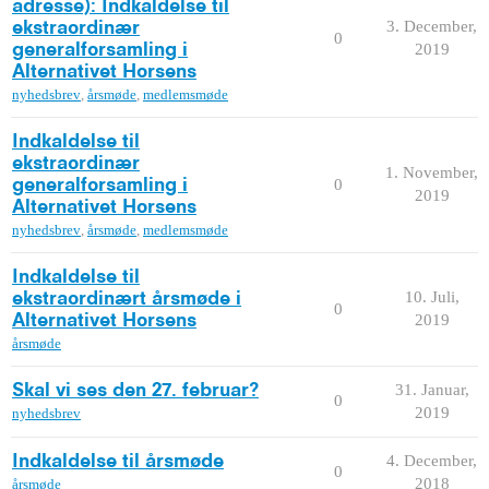
adresse): Indkaldelse til
3. December,
ekstraordinær
0
2019
generalforsamling i
Alternativet Horsens
nyhedsbrev
,
årsmøde
,
medlemsmøde
Indkaldelse til
ekstraordinær
1. November,
0
generalforsamling i
2019
Alternativet Horsens
nyhedsbrev
,
årsmøde
,
medlemsmøde
Indkaldelse til
10. Juli,
ekstraordinært årsmøde i
0
2019
Alternativet Horsens
årsmøde
31. Januar,
Skal vi ses den 27. februar?
0
2019
nyhedsbrev
4. December,
Indkaldelse til årsmøde
0
2018
årsmøde