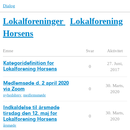
Dialog
Lokalforeninger
Lokalforening
Horsens
Emne
Svar
Aktivitet
Kategoridefinition for
27. Juni,
0
Lokalforening Horsens
2017
Medlemsøde d. 2 april 2020
30. Marts,
0
via Zoom
2020
nyhedsbrev
,
medlemsmøde
Indkaldelse til årsmøde
30. Marts,
tirsdag den 12. maj for
0
2020
Lokalforening Horsens
årsmøde