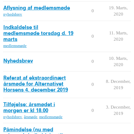
19. Marts,
Aflysning af medlemsmøde
0
2020
nyhedsbrev
Indkaldelse til
11. Marts,
medlemsmøde torsdag d. 19
0
2020
marts
medlemsmøde
10. Marts,
Nyhedsbrev
0
2020
Referat af ekstraordinært
8. December,
årsmøde for Alternativet
0
2019
Horsens 4. december 2019
Tilføjelse: årsmødet i
3. December,
0
morgen er kl 18.00
2019
nyhedsbrev
,
årsmøde
,
medlemsmøde
Påmindelse (nu med