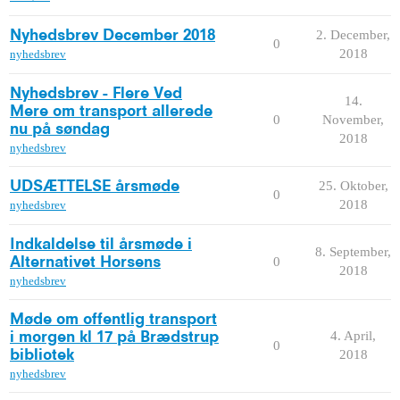
2. December,
Nyhedsbrev December 2018
0
2018
nyhedsbrev
Nyhedsbrev - Flere Ved
14.
Mere om transport allerede
0
November,
nu på søndag
2018
nyhedsbrev
25. Oktober,
UDSÆTTELSE årsmøde
0
2018
nyhedsbrev
Indkaldelse til årsmøde i
8. September,
0
Alternativet Horsens
2018
nyhedsbrev
Møde om offentlig transport
4. April,
i morgen kl 17 på Brædstrup
0
2018
bibliotek
nyhedsbrev