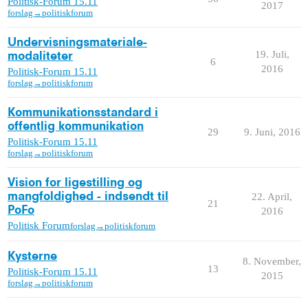
Politisk-Forum 15.11
2017
forslag→politiskforum
Undervisningsmateriale-
19. Juli,
modaliteter
6
2016
Politisk-Forum 15.11
forslag→politiskforum
Kommunikationsstandard i
offentlig kommunikation
29
9. Juni, 2016
Politisk-Forum 15.11
forslag→politiskforum
Vision for ligestilling og
mangfoldighed - indsendt til
22. April,
21
PoFo
2016
Politisk Forum
forslag→politiskforum
Kysterne
8. November,
13
Politisk-Forum 15.11
2015
forslag→politiskforum