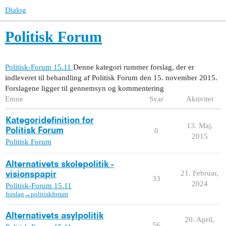
Dialog
Politisk Forum
Politisk-Forum 15.11
Denne kategori rummer forslag, der er
indleveret til behandling af Politisk Forum den 15. november 2015.
Forslagene ligger til gennemsyn og kommentering
Emne
Svar
Aktivitet
Kategoridefinition for
13. Maj,
Politisk Forum
0
2015
Politisk Forum
Alternativets skolepolitik -
21. Februar,
visionspapir
33
2024
Politisk-Forum 15.11
forslag→politiskforum
Alternativets asylpolitik
20. April,
56