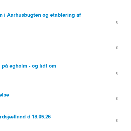
n i Aarhusbugten og etablering af
0
0
 på egholm - og lidt om
0
else
0
rdsjælland d 13.05.26
0