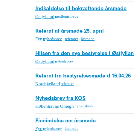
Indkaldelse til bekræftende årsmøde
Østjylland
medlemsmøde
Referat af årsmøde 25. april
,
,
Fyn
nyhedsbrev
referater
årsmøde
Hilsen fra den nye bestyrelse i Østjylla
Østjylland
nyhedsbrev
Referat fra bestyrelsesmøde d 16.04.26
Nordsjælland
referater
Nyhedsbrev fra KOS
Københavns Omegn
nyhedsbrev
Påmindelse om årsmøde
,
Fyn
nyhedsbrev
årsmøde