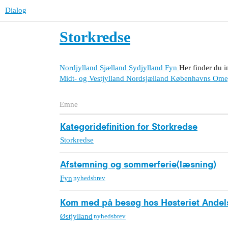
Dialog
Storkredse
Nordjylland
Sjælland
Sydjylland
Fyn
Her finder du i
Midt- og Vestjylland
Nordsjælland
Københavns Ome
Emne
Kategoridefinition for Storkredse
Storkredse
Afstemning og sommerferie(læsning)
Fyn
nyhedsbrev
Kom med på besøg hos Høsteriet Andel
Østjylland
nyhedsbrev