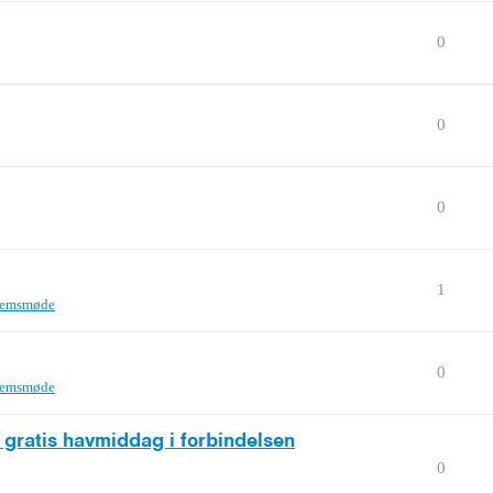
0
0
0
1
lemsmøde
0
lemsmøde
il gratis havmiddag i forbindelsen
0