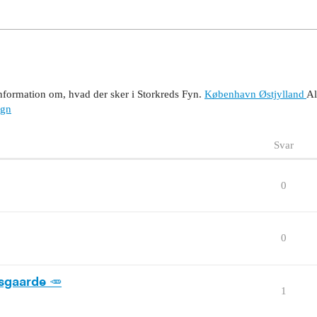
nformation om, hvad der sker i Storkreds Fyn.
København
Østjylland
Al
gn
Svar
0
0
sgaarde 🥕
1