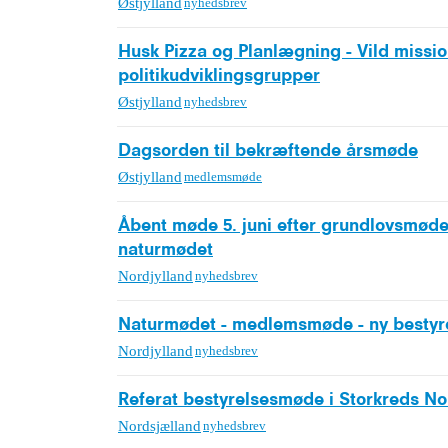
Østjylland
nyhedsbrev
Husk Pizza og Planlægning - Vild missio
politikudviklingsgrupper
Østjylland
nyhedsbrev
Dagsorden til bekræftende årsmøde
Østjylland
medlemsmøde
Åbent møde 5. juni efter grundlovsmøde
naturmødet
Nordjylland
nyhedsbrev
Naturmødet - medlemsmøde - ny bestyr
Nordjylland
nyhedsbrev
Referat bestyrelsesmøde i Storkreds No
Nordsjælland
nyhedsbrev