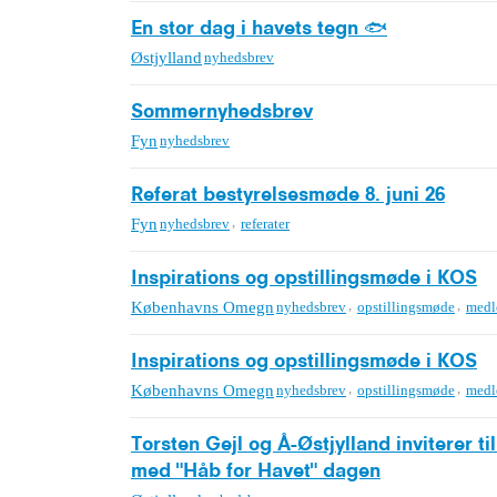
En stor dag i havets tegn 🐟
Østjylland
nyhedsbrev
Sommernyhedsbrev
Fyn
nyhedsbrev
Referat bestyrelsesmøde 8. juni 26
,
Fyn
nyhedsbrev
referater
Inspirations og opstillingsmøde i KOS
,
,
Københavns Omegn
nyhedsbrev
opstillingsmøde
med
Inspirations og opstillingsmøde i KOS
,
,
Københavns Omegn
nyhedsbrev
opstillingsmøde
med
Torsten Gejl og Å-Østjylland inviterer t
med "Håb for Havet" dagen