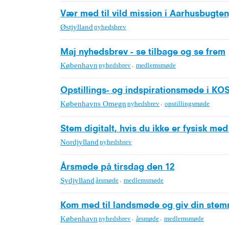
Vær med til vild mission i Aarhusbugten
Østjylland
nyhedsbrev
Maj nyhedsbrev - se tilbage og se frem
,
København
nyhedsbrev
medlemsmøde
Opstillings- og indspirationsmøde i KO
,
Københavns Omegn
nyhedsbrev
opstillingsmøde
Stem digitalt, hvis du ikke er fysisk me
Nordjylland
nyhedsbrev
Årsmøde på tirsdag den 12
,
Sydjylland
årsmøde
medlemsmøde
Kom med til landsmøde og giv din stemme
,
,
København
nyhedsbrev
årsmøde
medlemsmøde