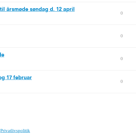
til årsmøde søndag d. 12 april
0
0
de
0
og 17 februar
0
Privatlivspolitik