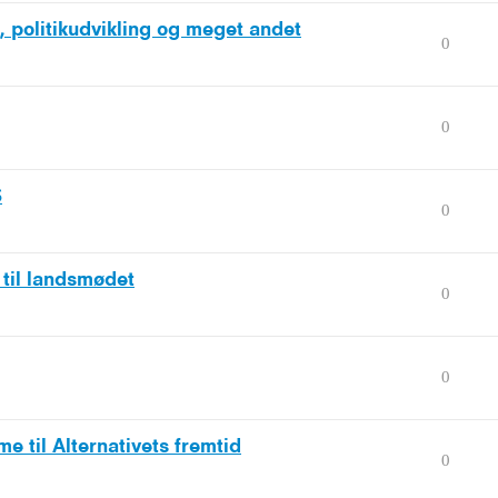
, politikudvikling og meget andet
0
0
S
0
d til landsmødet
0
0
 til Alternativets fremtid
0