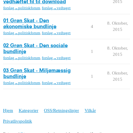
2015
vedhæftet fil til download
forslag→politiskforum
,
forslag→vedtaget
01 Grøn Skat - Den
8. Oktober,
4
økonomiske bundlinje
2015
forslag→politiskforum
,
forslag→vedtaget
02 Grøn Skat - Den sociale
8. Oktober,
1
bundlinje
2015
forslag→politiskforum
,
forslag→vedtaget
03 Grøn Skat - Miljømæssig
8. Oktober,
1
bundlinje
2015
forslag→politiskforum
,
forslag→vedtaget
Hjem
Kategorier
OSS/Retningslinjer
Vilkår
Privatlivspolitik