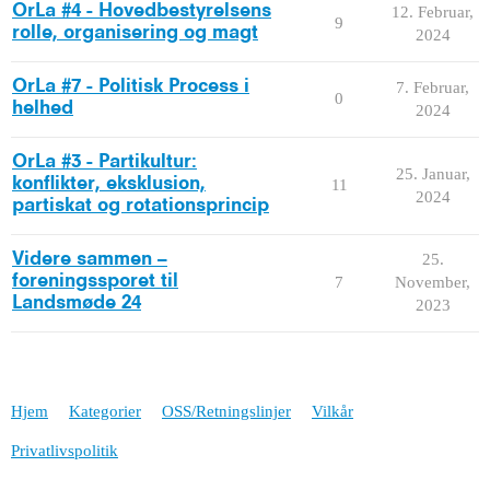
OrLa #4 - Hovedbestyrelsens
12. Februar,
9
rolle, organisering og magt
2024
OrLa #7 - Politisk Process i
7. Februar,
0
helhed
2024
OrLa #3 - Partikultur:
25. Januar,
konflikter, eksklusion,
11
2024
partiskat og rotationsprincip
Videre sammen –
25.
foreningssporet til
7
November,
Landsmøde 24
2023
Hjem
Kategorier
OSS/Retningslinjer
Vilkår
Privatlivspolitik