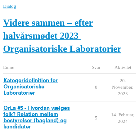
Dialog
Videre sammen – efter
halvårsmødet 2023
Organisatoriske Laboratorier
Emne
Svar
Aktivitet
Kategoridefinition for
20.
Organisatoriske
0
November,
Laboratorier
2023
OrLa #5 - Hvordan vælges
folk? Relation mellem
14. Februar,
5
bestyrelser (bagland) og
2024
kandidater