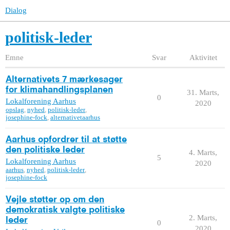
Dialog
politisk-leder
Emne
Svar
Aktivitet
Alternativets 7 mærkesager
for klimahandlingsplanen
31. Marts,
0
Lokalforening Aarhus
2020
opslag
,
nyhed
,
politisk-leder
,
josephine-fock
,
alternativetaarhus
Aarhus opfordrer til at støtte
den politiske leder
4. Marts,
5
Lokalforening Aarhus
2020
aarhus
,
nyhed
,
politisk-leder
,
josephine-fock
Vejle støtter op om den
demokratisk valgte politiske
2. Marts,
leder
0
2020