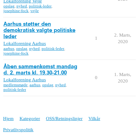
Lokalforening Vejle
opslag
,
nyhed
,
politisk-leder
,
josephine-fock
,
vejle
Aarhus støtter den
demokratisk valgte politiske
2. Marts,
leder
1
2020
Lokalforening Aarhus
aarhus
,
opslag
,
nyhed
,
politisk-leder
,
josephine-fock
Åben sammenkomst mandag
d. 2. marts kl. 19.30-21.00
1. Marts,
0
Lokalforening Aarhus
2020
medlemsmøde
,
aarhus
,
opslag
,
nyhed
,
politisk-leder
Hjem
Kategorier
OSS/Retningslinjer
Vilkår
Privatlivspolitik