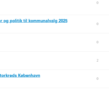
0
 og politik til kommunalvalg 2025
0
0
2
Storkreds København
0