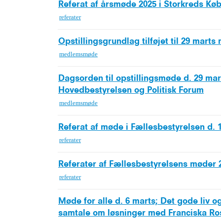
Referat af årsmøde 2025 i Storkreds K
referater
Opstillingsgrundlag tilføjet til 29 marts
medlemsmøde
Dagsorden til opstillingsmøde d. 29 mart
Hovedbestyrelsen og Politisk Forum
medlemsmøde
Referat af møde i Fællesbestyrelsen d. 1
referater
Referater af Fællesbestyrelsens møder 2
referater
Møde for alle d. 6 marts; Det gode liv o
samtale om løsninger med Franciska Ro