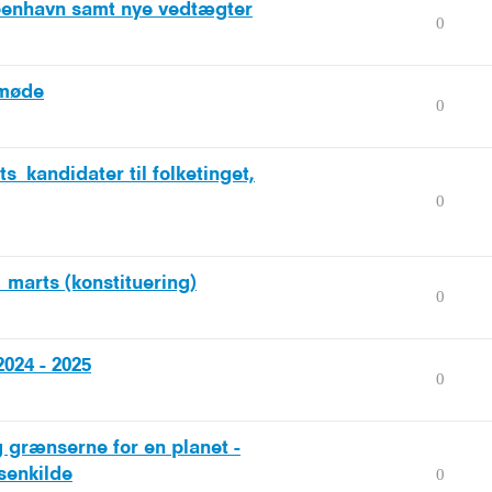
øbenhavn samt nye vedtægter
0
 møde
0
s_kandidater til folketinget,
0
 marts (konstituering)
0
024 - 2025
0
g grænserne for en planet -
senkilde
0