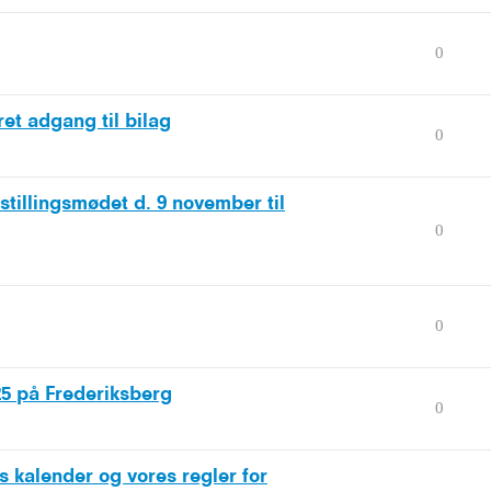
0
et adgang til bilag
0
stillingsmødet d. 9 november til
0
0
25 på Frederiksberg
0
es kalender og vores regler for