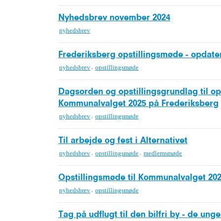
Nyhedsbrev november 2024
nyhedsbrev
Frederiksberg opstillingsmøde - opdater
,
nyhedsbrev
opstillingsmøde
Dagsorden og opstillingsgrundlag til op
Kommunalvalget 2025 på Frederiksberg
,
nyhedsbrev
opstillingsmøde
Til arbejde og fest i Alternativet
,
,
nyhedsbrev
opstillingsmøde
medlemsmøde
Opstillingsmøde til Kommunalvalget 20
,
nyhedsbrev
opstillingsmøde
Tag på udflugt til den bilfri by - de ung