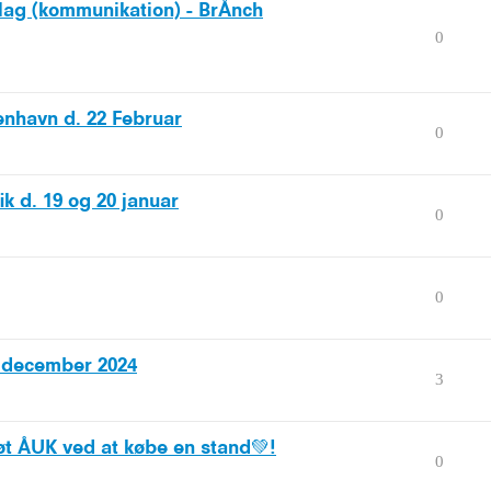
slag (kommunikation) - BrÅnch
0
enhavn d. 22 Februar
0
ik d. 19 og 20 januar
0
0
- december 2024
3
øt ÅUK ved at købe en stand💚!
0