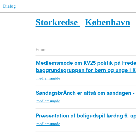
Dialog
Storkredse
København
Emne
Medlemsmøde om KV25 politik på Frede
baggrundsgruppen for børn og unge i 
medlemsmøde
SøndagsbrÅnch er altså om søndagen - d
medlemsmøde
Præsentation af boligudspil lørdag 6. apr
medlemsmøde