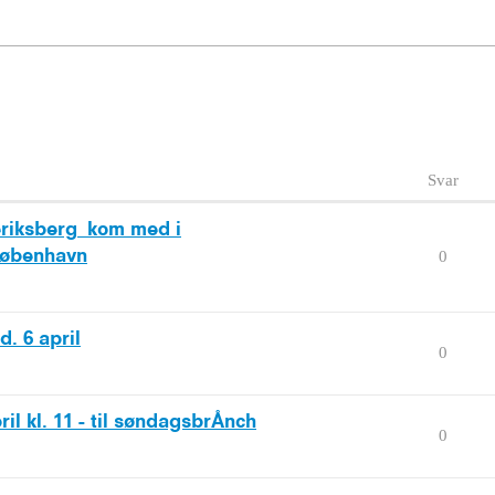
Svar
riksberg_kom med i
København
0
. 6 april
0
il kl. 11 - til søndagsbrÅnch
0