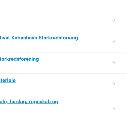
0
nativet København Storkredsforeing
0
torkredsforening
0
teriale
0
le; forslag, regnskab og
0