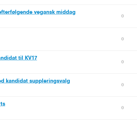
efterfølgende vegansk middag
0
0
andidat til KV17
0
 kandidat suppleringsvalg
0
rts
0