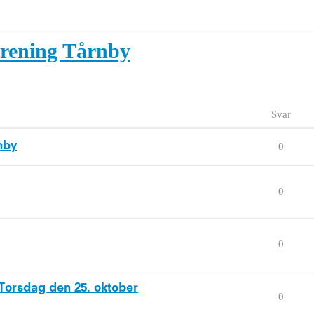
orening Tårnby
Svar
nby
0
0
0
 Torsdag den 25. oktober
0