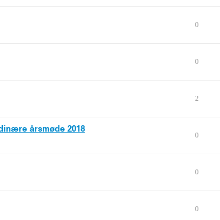
0
0
2
ordinære årsmøde 2018
0
0
0