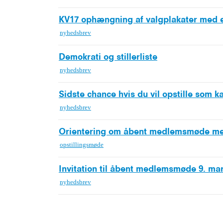
KV17 ophængning af valgplakater med 
nyhedsbrev
Demokrati og stillerliste
nyhedsbrev
Sidste chance hvis du vil opstille som k
nyhedsbrev
Orientering om åbent medlemsmøde med
opstillingsmøde
Invitation til åbent medlemsmøde 9. ma
nyhedsbrev