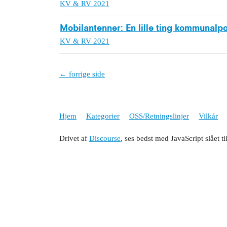
KV & RV 2021
Mobilantenner: En lille ting kommunalpol
KV & RV 2021
← forrige side
Hjem
Kategorier
OSS/Retningslinjer
Vilkår
Drivet af
Discourse
, ses bedst med JavaScript slået ti