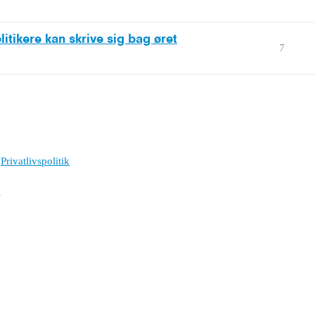
itikere kan skrive sig bag øret
7
Privatlivspolitik
l