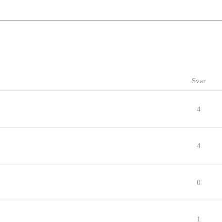
Svar
4
4
0
1