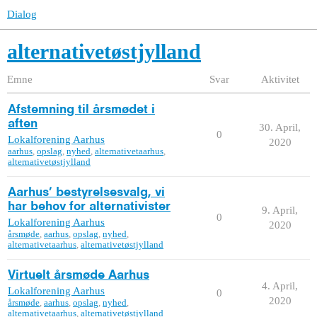
Dialog
alternativetøstjylland
Emne
Svar
Aktivitet
Afstemning til årsmødet i
aften
30. April,
0
Lokalforening Aarhus
2020
aarhus
,
opslag
,
nyhed
,
alternativetaarhus
,
alternativetøstjylland
Aarhus’ bestyrelsesvalg, vi
har behov for alternativister
9. April,
0
Lokalforening Aarhus
2020
årsmøde
,
aarhus
,
opslag
,
nyhed
,
alternativetaarhus
,
alternativetøstjylland
Virtuelt årsmøde Aarhus
4. April,
Lokalforening Aarhus
0
2020
årsmøde
,
aarhus
,
opslag
,
nyhed
,
alternativetaarhus
,
alternativetøstjylland