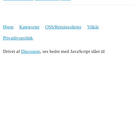
Hjem
Kategorier
OSS/Retningslinjer
Vilkår
Privatlivspolitik
Drivet af
Discourse
, ses bedst med JavaScript slået til