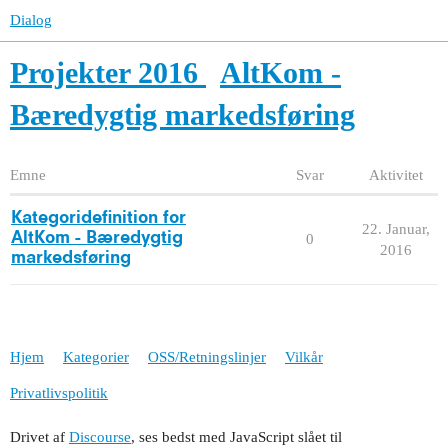
Dialog
Projekter 2016
AltKom -
Bæredygtig markedsføring
Emne
Svar
Aktivitet
Kategoridefinition for
22. Januar,
AltKom - Bæredygtig
0
2016
markedsføring
Hjem
Kategorier
OSS/Retningslinjer
Vilkår
Privatlivspolitik
Drivet af
Discourse
, ses bedst med JavaScript slået til