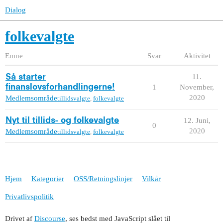
Dialog
folkevalgte
Emne
Svar
Aktivitet
11.
Så starter
finanslovsforhandlingerne!
1
November,
2020
Medlemsområde
tillidsvalgte
,
folkevalgte
Nyt til tillids- og folkevalgte
12. Juni,
0
2020
Medlemsområde
tillidsvalgte
,
folkevalgte
Hjem
Kategorier
OSS/Retningslinjer
Vilkår
Privatlivspolitik
Drivet af
Discourse
, ses bedst med JavaScript slået til