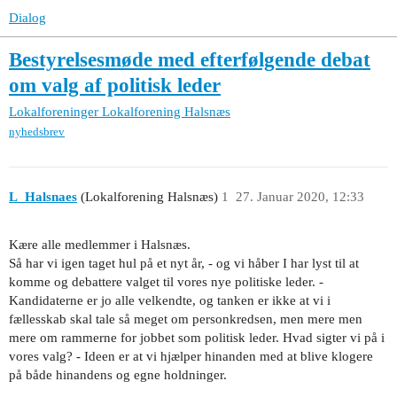
Dialog
Bestyrelsesmøde med efterfølgende debat
om valg af politisk leder
Lokalforeninger
Lokalforening Halsnæs
nyhedsbrev
L_Halsnaes
(Lokalforening Halsnæs)
1
27. Januar 2020, 12:33
Kære alle medlemmer i Halsnæs.
Så har vi igen taget hul på et nyt år, - og vi håber I har lyst til at
komme og debattere valget til vores nye politiske leder. -
Kandidaterne er jo alle velkendte, og tanken er ikke at vi i
fællesskab skal tale så meget om personkredsen, men mere men
mere om rammerne for jobbet som politisk leder. Hvad sigter vi på i
vores valg? - Ideen er at vi hjælper hinanden med at blive klogere
på både hinandens og egne holdninger.