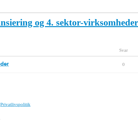
nsiering og 4. sektor-virksomhede
Svar
eder
0
Privatlivspolitik
l