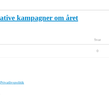
native kampagner om året
Svar
0
Privatlivspolitik
l