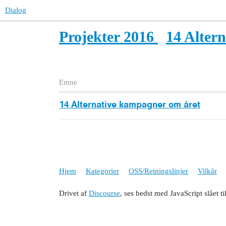
Dialog
Projekter 2016
14 Alter
Emne
14 Alternative kampagner om året
Hjem
Kategorier
OSS/Retningslinjer
Vilkår
Drivet af
Discourse
, ses bedst med JavaScript slået ti