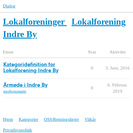
Dialog
Lokalforeninger
Lokalforening
Indre By
Emne
Svar
Aktivitet
Kategoridefinition for
0
3. Juni, 2016
Lokalforening Indre By
6. Februar,
Årmøde i Indre By
0
2019
medlemsmøde
Hjem
Kategorier
OSS/Retningslinjer
Vilkår
Privatlivspolitik