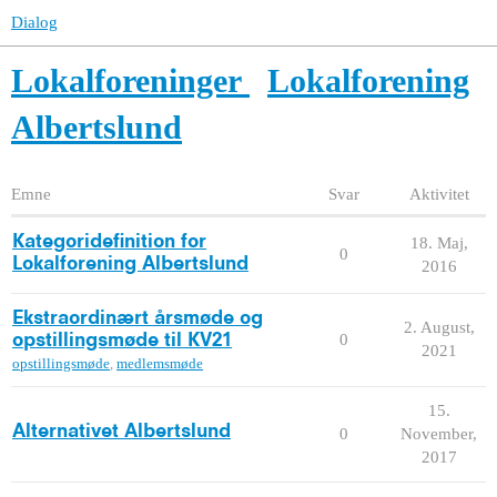
Dialog
Lokalforeninger
Lokalforening
Albertslund
Emne
Svar
Aktivitet
Kategoridefinition for
18. Maj,
0
Lokalforening Albertslund
2016
Ekstraordinært årsmøde og
2. August,
0
opstillingsmøde til KV21
2021
opstillingsmøde
,
medlemsmøde
15.
Alternativet Albertslund
0
November,
2017