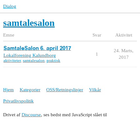
Dialog
samtalesalon
Emne
Svar
Aktivitet
SamtaleSalon 6. april 2017
24. Marts,
1
Lokalforening Kalundborg
2017
aktiviteter
,
samtalesalon
,
praktisk
Hjem
Kategorier
OSS/Retningslinjer
Vilkår
Privatlivspolitik
Drivet af
Discourse
, ses bedst med JavaScript slået til