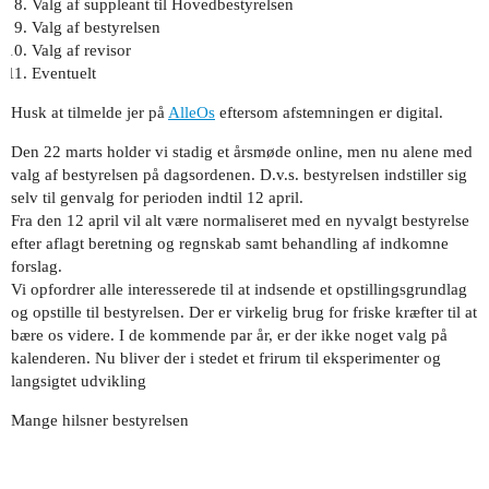
Valg af suppleant til Hovedbestyrelsen
Valg af bestyrelsen
Valg af revisor
Eventuelt
Husk at tilmelde jer på
AlleOs
eftersom afstemningen er digital.
Den 22 marts holder vi stadig et årsmøde online, men nu alene med
valg af bestyrelsen på dagsordenen. D.v.s. bestyrelsen indstiller sig
selv til genvalg for perioden indtil 12 april.
Fra den 12 april vil alt være normaliseret med en nyvalgt bestyrelse
efter aflagt beretning og regnskab samt behandling af indkomne
forslag.
Vi opfordrer alle interesserede til at indsende et opstillingsgrundlag
og opstille til bestyrelsen. Der er virkelig brug for friske kræfter til at
bære os videre. I de kommende par år, er der ikke noget valg på
kalenderen. Nu bliver der i stedet et frirum til eksperimenter og
langsigtet udvikling
Mange hilsner bestyrelsen