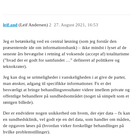
leif.and
(Leif Andersen)
2
27. August 2021, 16:53
Jeg er betænkelig ved en central løsning (som jeg forstår den
præsenterede ide om informationsbank) – ikke mindst i lyset af de
seneste års bevægelse i retning af voksende (accept af) totalitarisme
(”hvad der er godt for samfundet …” defineret af politikere og
teknokrater).
Jeg kan dog se urimeligheder i vanskeligheden i at give de parter,
man ønsker, adgang til specifikke informationer. Fx er det
besværligt at bringe behandlingsresultater videre imellem private og
offentlige behandlere på sundhedsområdet (noget så simpelt som et
røntgen billede).
Der er endvidere nogen usikkerhed om hvem, der ejer data – fx kan
en sundhedsklinik, vel godt eje en del data, som handler om måden,
de opgaven løses på (hvordan virker forskellige behandlinger på
hvilke problemstillinger).