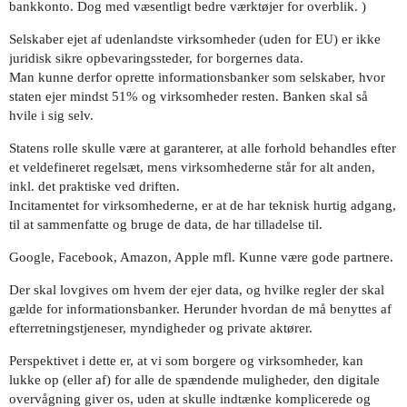
bankkonto. Dog med væsentligt bedre værktøjer for overblik. )
Selskaber ejet af udenlandste virksomheder (uden for EU) er ikke
juridisk sikre opbevaringssteder, for borgernes data.
Man kunne derfor oprette informationsbanker som selskaber, hvor
staten ejer mindst 51% og virksomheder resten. Banken skal så
hvile i sig selv.
Statens rolle skulle være at garanterer, at alle forhold behandles efter
et veldefineret regelsæt, mens virksomhederne står for alt anden,
inkl. det praktiske ved driften.
Incitamentet for virksomhederne, er at de har teknisk hurtig adgang,
til at sammenfatte og bruge de data, de har tilladelse til.
Google, Facebook, Amazon, Apple mfl. Kunne være gode partnere.
Der skal lovgives om hvem der ejer data, og hvilke regler der skal
gælde for informationsbanker. Herunder hvordan de må benyttes af
efterretningstjeneser, myndigheder og private aktører.
Perspektivet i dette er, at vi som borgere og virksomheder, kan
lukke op (eller af) for alle de spændende muligheder, den digitale
overvågning giver os, uden at skulle indtænke komplicerede og