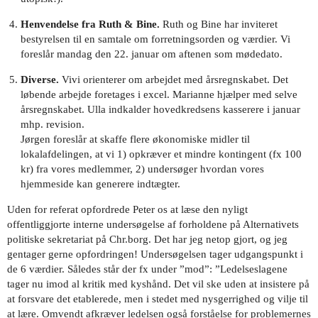
Henvendelse fra Ruth & Bine.
Ruth og Bine har inviteret
bestyrelsen til en samtale om forretningsorden og værdier. Vi
foreslår mandag den 22. januar om aftenen som mødedato.
Diverse.
Vivi orienterer om arbejdet med årsregnskabet. Det
løbende arbejde foretages i excel. Marianne hjælper med selve
årsregnskabet. Ulla indkalder hovedkredsens kasserere i januar
mhp. revision.
Jørgen foreslår at skaffe flere økonomiske midler til
lokalafdelingen, at vi 1) opkræver et mindre kontingent (fx 100
kr) fra vores medlemmer, 2) undersøger hvordan vores
hjemmeside kan generere indtægter.
Uden for referat opfordrede Peter os at læse den nyligt
offentliggjorte interne undersøgelse af forholdene på Alternativets
politiske sekretariat på Chr.borg. Det har jeg netop gjort, og jeg
gentager gerne opfordringen! Undersøgelsen tager udgangspunkt i
de 6 værdier. Således står der fx under ”mod”: ”Ledelseslagene
tager nu imod al kritik med kyshånd. Det vil ske uden at insistere på
at forsvare det etablerede, men i stedet med nysgerrighed og vilje til
at lære. Omvendt afkræver ledelsen også forståelse for problemernes