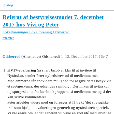
Dialog
Referat af bestyrelsesmødet 7. december
2017 hos Vivi og Peter
Lokalforeninger
Lokalforening Odsherred
referater
Odsherred
(Alternativet Odsherred)
1
12. December 2017, 16:47
KV17-evaluering
Så snart Jacob er klar til at invitere til
Nytårskur, sender Peter nyhedsbrev ud til medlemmerne.
Medlemmerne får endvidere mulighed for at give deres besyv via
et spørgeskema, der udsendes samtidigt. Der linkes til nytårskur
og spørgeskema fra facebookgruppen, så medlemmerne også der
kan skrive kommentarer.
Peter arbejder videre med og forsøger at få trykt ’det strategiske
træ’ som hjælp til evalueringen generelt og nytårskuren specielt.
Vi var enige om, at det generelt vil være en god idé med jævnlige