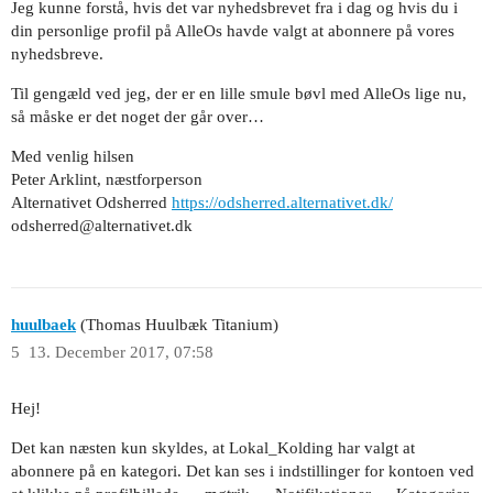
Jeg kunne forstå, hvis det var nyhedsbrevet fra i dag og hvis du i
din personlige profil på AlleOs havde valgt at abonnere på vores
nyhedsbreve.
Til gengæld ved jeg, der er en lille smule bøvl med AlleOs lige nu,
så måske er det noget der går over…
Med venlig hilsen
Peter Arklint, næstforperson
Alternativet Odsherred
https://odsherred.alternativet.dk/
odsherred@alternativet.dk
huulbaek
(Thomas Huulbæk Titanium)
5
13. December 2017, 07:58
Hej!
Det kan næsten kun skyldes, at Lokal_Kolding har valgt at
abonnere på en kategori. Det kan ses i indstillinger for kontoen ved