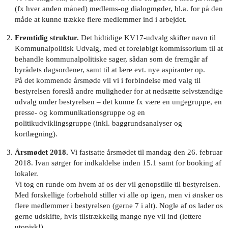
(fx hver anden måned) medlems-og dialogmøder, bl.a. for på den
måde at kunne trække flere medlemmer ind i arbejdet.
Fremtidig struktur.
Det hidtidige KV17-udvalg skifter navn til
Kommunalpolitisk Udvalg, med et foreløbigt kommissorium til at
behandle kommunalpolitiske sager, sådan som de fremgår af
byrådets dagsordener, samt til at lære evt. nye aspiranter op.
På det kommende årsmøde vil vi i forbindelse med valg til
bestyrelsen foreslå andre muligheder for at nedsætte selvstændige
udvalg under bestyrelsen – det kunne fx være en ungegruppe, en
presse- og kommunikationsgruppe og en
politikudviklingsgruppe (inkl. baggrundsanalyser og
kortlægning).
Årsmødet 2018.
Vi fastsatte årsmødet til mandag den 26. februar
2018. Ivan sørger for indkaldelse inden 15.1 samt for booking af
lokaler.
Vi tog en runde om hvem af os der vil genopstille til bestyrelsen.
Med forskellige forbehold stiller vi alle op igen, men vi ønsker os
flere medlemmer i bestyrelsen (gerne 7 i alt). Nogle af os lader os
gerne udskifte, hvis tilstrækkelig mange nye vil ind (lettere
utopisk!).