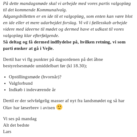
På dette mandagsmøde skal vi arbejde med vores partis valgoplæg
til det kommende Kommunalvalg.
Adgangsbilletten er en ide til et valgoplæg, som enten kan være blot
en ide eller et mere udarbejdet forslag. Vi vil i fællesskab arbejde
videre med ideerne til mødet og dermed have et udkast til vores
valgoplæg klar efterfølgende.
Så deltag og få dermed indflydelse på, hvilken retning, vi som
parti ønsker at gå i Vejle.
Dertil har vi flg punkter på dagsordenen på det åbne
bestyrelsesmøde umiddelbart før (kl 18.30);
Opstillingsmøde (hvornår)?
Valgforbund
Indkøb i indeværende år
Dertil er der selvfølgelig masser af nyt fra landsmødet og så har
Olav har læserbrev i avisen
Vi ses på mandag
Alt det bedste
Lars