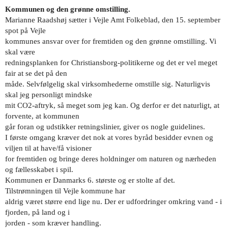
Kommunen og den grønne omstilling.
Marianne Raadshøj sætter i Vejle Amt Folkeblad, den 15. september
spot på Vejle
kommunes ansvar over for fremtiden og den grønne omstilling. Vi
skal være
redningsplanken for Christiansborg-politikerne og det er vel meget
fair at se det på den
måde. Selvfølgelig skal virksomhederne omstille sig. Naturligvis
skal jeg personligt mindske
mit CO2-aftryk, så meget som jeg kan. Og derfor er det naturligt, at
forvente, at kommunen
går foran og udstikker retningslinier, giver os nogle guidelines.
I første omgang kræver det nok at vores byråd besidder evnen og
viljen til at have/få visioner
for fremtiden og bringe deres holdninger om naturen og nærheden
og fællesskabet i spil.
Kommunen er Danmarks 6. største og er stolte af det.
Tilstrømningen til Vejle kommune har
aldrig været større end lige nu. Der er udfordringer omkring vand - i
fjorden, på land og i
jorden - som kræver handling.