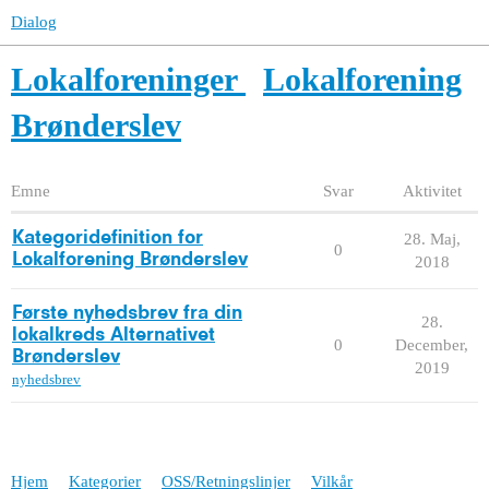
Dialog
Lokalforeninger
Lokalforening
Brønderslev
Emne
Svar
Aktivitet
Kategoridefinition for
28. Maj,
0
Lokalforening Brønderslev
2018
Første nyhedsbrev fra din
28.
lokalkreds Alternativet
0
December,
Brønderslev
2019
nyhedsbrev
Hjem
Kategorier
OSS/Retningslinjer
Vilkår