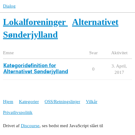
Dialog
Lokalforeninger
Alternativet
Sønderjylland
Emne
Svar
Aktivitet
Kategoridefinition for
3. April,
0
Alternativet Sønderjylland
2017
Hjem
Kategorier
OSS/Retningslinjer
Vilkår
Privatlivspolitik
Drivet af
Discourse
, ses bedst med JavaScript slået til