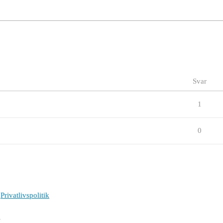
Svar
1
0
Privatlivspolitik
l